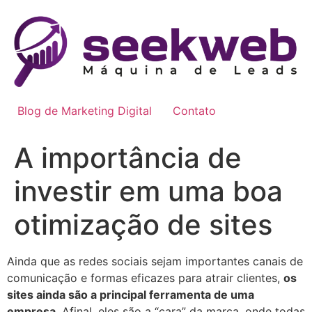
Ir
para
o
conteúdo
Blog de Marketing Digital
Contato
A importância de
investir em uma boa
otimização de sites
Ainda que as redes sociais sejam importantes canais de
comunicação e formas eficazes para atrair clientes,
os
sites ainda são a principal ferramenta de uma
empresa
. Afinal, eles são a “cara” da marca, onde todas