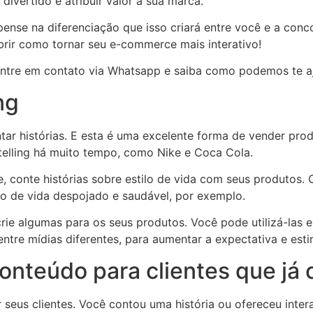
ivertido e atribuir valor à sua marca.
 pense na diferenciação que isso criará entre você e a conc
rir como tornar seu e-commerce mais interativo!
 Entre em contato via Whatsapp e saiba como podemos te a
ng
ntar histórias. E esta é uma excelente forma de vender pr
ytelling há muito tempo, como Nike e Coca Cola.
ce, conte histórias sobre estilo de vida com seus produtos
lo de vida despojado e saudável, por exemplo.
rie algumas para os seus produtos. Você pode utilizá-las e
 entre mídias diferentes, para aumentar a expectativa e est
conteúdo para clientes que j
r seus clientes. Você contou uma história ou ofereceu inter