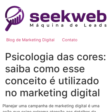
Ir
para
o
conteúdo
Blog de Marketing Digital
Contato
Psicologia das cores:
saiba como esse
conceito é utilizado
no marketing digital
Planejar uma campanha de marketing digital é uma
ação que exige extrema atenção aos detalhes da