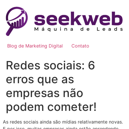
Ir
para
o
conteúdo
Blog de Marketing Digital
Contato
Redes sociais: 6
erros que as
empresas não
podem cometer!
As redes sociais ainda são mídias relativamente novas.
E por isso, muitas empresas ainda estão aprendendo