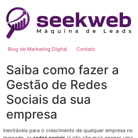
Ir
para
o
conteúdo
Blog de Marketing Digital
Contato
Saiba como fazer a
Gestão de Redes
Sociais da sua
empresa
Inevitáveis para o crescimento de qualquer empresa no
mercado, as
redes sociais
já não são mais apenas uma